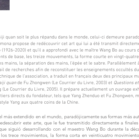
Taiji quan soit le plus répandu dans le monde, celui-ci demeure pa
mona propose de redécouvrir cet art qui lui a été transmit directeme
(1926-2020) et qu’il a approfondi avec le maître Wang Bo au cours
nts de base, les treize mouvements, la forme courte en vingt-quat
es mains, la séparation des mains, l’épée et le sabre. Parallèlement 
vail de recherches afin de reconstituer les enseignements occultés d
hnique de l’association, a traduit en français deux des principaux ma
aiji quan
de Fu Zhongwen (Le Courrier du Livre, 2003) et
Questions et
(Le Courrier du Livre, 2005). Il prépare actuellement un ouvrage ex
tiers directs du fondateur, tels que Yang Zhenduo et Fu Zhongwen, m
 style Yang aux quatre coins de la Chine.
s el más extendido en el mundo, paradójicamente sus formas más au
edescubrir este arte, que le fue transmitido directamente a finales
ue siguió desarrollando con el maestro Wang Bo durante la déc
los trece movimientos, la forma corta en veinticuatro movimiento