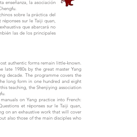
ta enseñanza, la asociación
 Chengfu.
chinos sobre la práctica del
 réponses sur le Taiji quan,
 exhaustiva que abarcará no
bién las de los principales
ost authentic forms remain little-known.
the late 1980s by the great master Yang
wing decade. The programme covers the
the long form in one hundred and eight
his teaching, the Shenjiying association
fu.
e manuals on Yang practice into French:
uestions et réponses sur le Taiji quan,
ng on an exhaustive work that will cover
but also those of the main disciples who