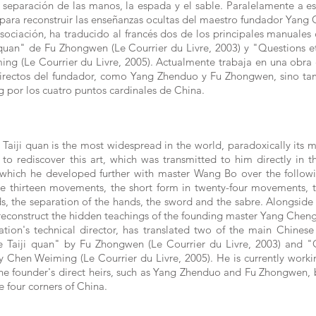
separación de las manos, la espada y el sable. Paralelamente a es
 para reconstruir las enseñanzas ocultas del maestro fundador Yang
ociación, ha traducido al francés dos de los principales manuales 
 quan" de Fu Zhongwen (Le Courrier du Livre, 2003) y "Questions et
ing (Le Courrier du Livre, 2005). Actualmente trabaja en una obra
directos del fundador, como Yang Zhenduo y Fu Zhongwen, sino tam
ng por los cuatro puntos cardinales de China.
 Taiji quan is the most widespread in the world, paradoxically its m
to rediscover this art, which was transmitted to him directly in 
which he developed further with master Wang Bo over the follo
e thirteen movements, the short form in twenty-four movements, 
s, the separation of the hands, the sword and the sabre. Alongside t
o reconstruct the hidden teachings of the founding master Yang Cheng
tion's technical director, has translated two of the main Chines
de Taiji quan" by Fu Zhongwen (Le Courrier du Livre, 2003) and "Q
y Chen Weiming (Le Courrier du Livre, 2005). He is currently worki
the founder's direct heirs, such as Yang Zhenduo and Fu Zhongwen, 
e four corners of China.