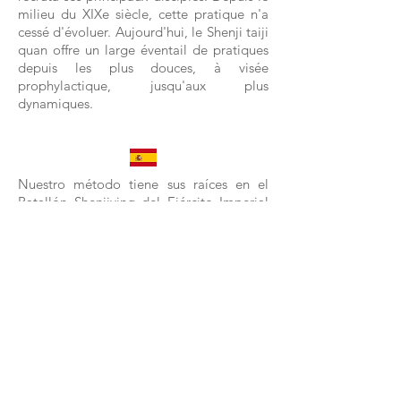
milieu du XIXe siècle, cette pratique n'a
cessé d'évoluer. Aujourd'hui, le Shenji taiji
quan offre un large éventail de pratiques
depuis les plus douces, à visée
prophylactique, jusqu'aux plus
dynamiques.
Nuestro método tiene sus raíces en el
Batallón Shenjiying del Ejército Imperial
manchú, del cual Yang Luchan, el primer
maestro histórico de taiji quan, reclutó a
sus principales discípulos. Desde
mediados del siglo XIX, esta práctica ha
seguido evolucionando. Hoy en día,
Shenji Taiji Quan ofrece una amplia gama
de prácticas desde las más suaves, con
fines profilácticos, hasta las más
dinámicas.