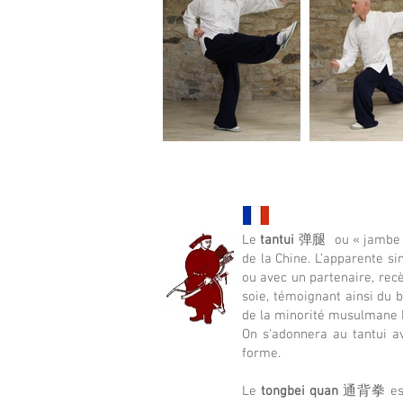
Le
tantui
弹腿 ou « jambe éla
de la Chine. L’apparente s
ou avec un partenaire, recè
soie, témoignant ainsi du b
de la minorité musulmane h
On s'adonnera au tantui a
forme.
Le
tongbei quan
通背拳 est un