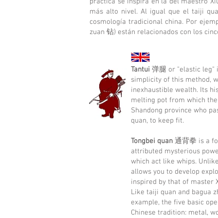
práctica se inspira en la del maestro 
más alto nivel. Al igual que el taiji q
cosmología tradicional china. Por ejem
zuan 钻) están relacionados con los cinco
Tantui
弹腿 or "elastic leg" 
simplicity of this method, 
inexhaustible wealth. Its hi
melting pot from which the
Shandong province who passe
quan, to keep fit.
Tongbei quan
通背拳 is a form
attributed mysterious powers
which act like whips. Unlik
allows you to develop explo
inspired by that of master 
Like taiji quan and bagua zh
example, the five basic op
Chinese tradition: metal, wo