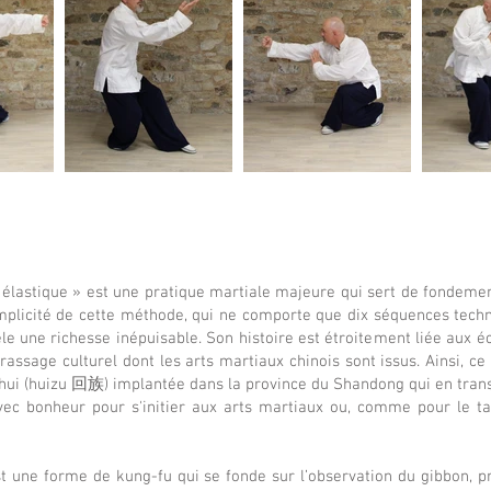
stique » est une pratique martiale majeure qui sert de fondemen
implicité de cette méthode, qui ne comporte que dix séquences tec
le une richesse inépuisable. Son histoire est étroitement liée aux éc
rassage culturel dont les arts martiaux chinois sont issus. Ainsi, c
ui (huizu 回族) implantée dans la province du Shandong qui en transm
vec bonheur pour s'initier aux arts martiaux ou, comme pour le ta
e forme de kung-fu qui se fonde sur l’observation du gibbon, pri