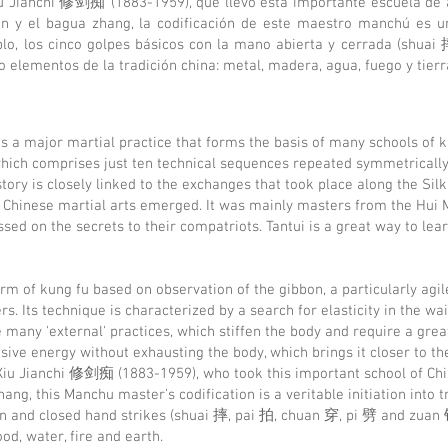
Xiu Jianchi 修剑痴 (1883-1959), que llevó esta importante escuela de 
uan y el bagua zhang, la codificación de este maestro manchú es un
plo, los cinco golpes básicos con la mano abierta y cerrada (shua
 elementos de la tradición china: metal, madera, agua, fuego y tierr
is a major martial practice that forms the basis of many schools of 
which comprises just ten technical sequences repeated symmetrically 
story is closely linked to the exchanges that took place along the Sil
 Chinese martial arts emerged. It was mainly masters from the Hui 
d on the secrets to their compatriots. Tantui is a great way to learn 
 of kung fu based on observation of the gibbon, a particularly agil
. Its technique is characterized by a search for elasticity in the wai
e many 'external' practices, which stiffen the body and require a great
sive energy without exhausting the body, which brings it closer to the 
Xiu Jianchi 修剑痴 (1883-1959), who took this important school of Chine
ang, this Manchu master's codification is a veritable initiation into 
en and closed hand strikes (shuai 摔, pai 拍, chuan 穿, pi 劈 and zuan 钻
od, water, fire and earth.