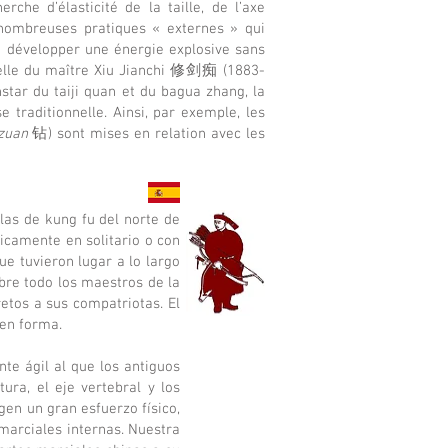
che d’élasticité de la taille, de l’axe
nombreuses pratiques « externes » qui
e développer une énergie explosive sans
 celle du maître Xiu Jianchi 修剑痴 (1883-
nstar du taiji quan et du bagua zhang, la
 traditionnelle. Ainsi, par exemple, les
zuan
钻) sont mises en relation avec les
las de kung fu del norte de
icamente en solitario o con
e tuvieron lugar a lo largo
obre todo los maestros de la
etos a sus compatriotas. El
 en forma.
e ágil al que los antiguos
ura, el eje vertebral y los
gen un gran esfuerzo físico,
 marciales internas. Nuestra