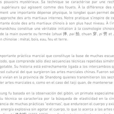
s pouvoirs mystérieux. Sa technique se caractérise par une recher
 supérieurs qui agissent comme des fouets. À la différence des 
clament une importante dépense physique, le tongbei quan permet d
 rapproche des arts martiaux internes. Notre pratique s’inspire de
tante école des arts martiaux chinois à son plus haut niveau. À l’i
mandchou constitue une véritable initiation à la cosmologie chinoise
 de la main ouverte ou fermée (
shuai
摔,
pai
拍, chuan 穿,
pi
劈 et
n chinoise : métal, bois, eau, feu et terre.
mportante práctica marcial que constituye la base de muchas escue
todo, que comprende sólo diez secuencias técnicas repetidas simétr
table. Su historia está estrechamente ligada a los intercambios qu
isol cultural del que surgieron las artes marciales chinas. Fueron s
ivían en la provincia de Shandong quienes transmitieron los secr
er artes marciales o, como en el caso del taiji quan, de mantenerse
 fu basada en la observación del gibón, un primate especialment
u técnica se caracteriza por la búsqueda de elasticidad en la cint
rencia de muchas prácticas "externas", que endurecen el cuerpo y exi
energía explosiva sin agotar el cuerpo, lo que lo acerca a las artes