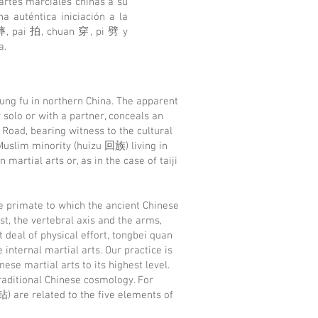
artes marciales chinas a su
a auténtica iniciación a la
i 摔, pai 拍, chuan 穿, pi 劈 y
a.
kung fu in northern China. The apparent
solo or with a partner, conceals an
k Road, bearing witness to the cultural
Muslim minority (huizu 回族) living in
martial arts or, as in the case of taiji
e primate to which the ancient Chinese
st, the vertebral axis and the arms,
 deal of physical effort, tongbei quan
internal martial arts. Our practice is
se martial arts to its highest level.
traditional Chinese cosmology. For
) are related to the five elements of