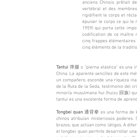
anciens Chinois prêtait de
vertébral et des membres
rigidifient le corps et ré
épuiser le corps ce qui le
1959) qui porta cette impor
codification de ce maître 
cinq frappes élémentaires
cinq éléments de la traditio
Tantui
弹腿 o "pierna elástica" es una i
China. La aparente sencillez de este mé
un compañero, esconde una riqueza inago
de la Ruta de la Seda, testimonio del cr
minoría musulmana hui (huizu 回族) que v
tantui es una excelente forma de aprend
Tongbei quan
通背拳 es una forma de kung
chinos atribuían misteriosos poderes. S
brazos, que actúan como látigos. A dife
el tongbei quan permite desarrollar una 